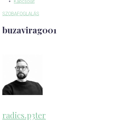
Kapcsolat
SZOBAFOGLALÁS
buzavirag001
radics.p3ter